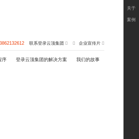
关于
案例
3862132612
联系登录云顶集团
企业宣传片
程序
登录云顶集团的解决方案
我们的故事