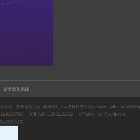
登录云顶集团
化公司，苏州微信公司--苏州易动力网络科技有限公司
www.jsydl.com 
512-81667500 值班电话：13862132612 公司邮箱：
ydl@jsydl.com
马运路交叉口)