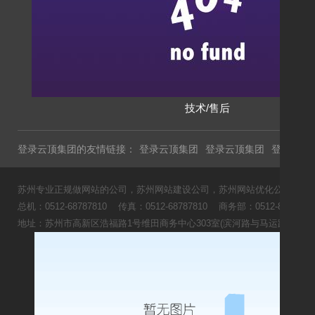
技术/售后
登录云顶集团的友情链接：
登录云顶集团
登录云顶集团
登录云顶
苏州专业正规做网站的公司，苏州网站建设公司，苏州网站优化公司，苏州
总机：0512-68787810 传真：0512-68787810 商务部：0512-8166
地址：苏州市高新区浩福路1号维田商务中心303室(滨河路与马运路交叉口