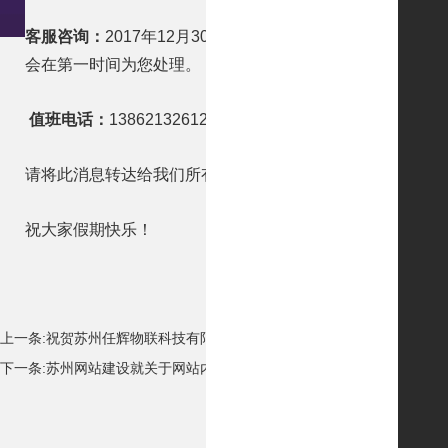
客服咨询：
2017年12月30日至2018年1月1日期间
会在第一时间为您处理。
值班电话：
13862132612 18913191390
请将此消息转达给我们所有的同事、客户、供应商和任何有
祝大家假期快乐！
上一条:
祝贺苏州任辉物联科技有限公司登录云顶集团官网成功上线！
下一条:
苏州网站建设就关于网站内容更新提出几点建议