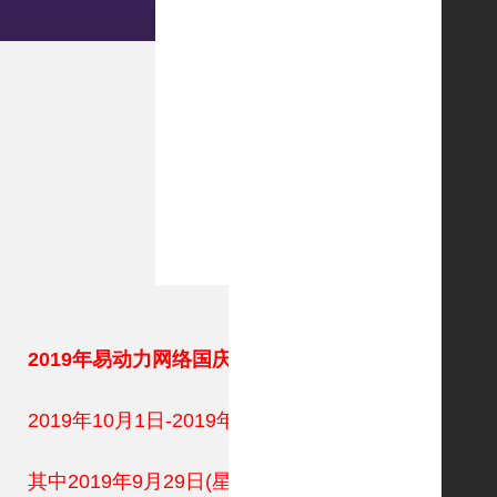
2019年易动力网络国庆节放假安排通知：
2019年10月1日-2019年10月7日共放假7天；
其中2019年9月29日(星期日)、2019年10月12日(