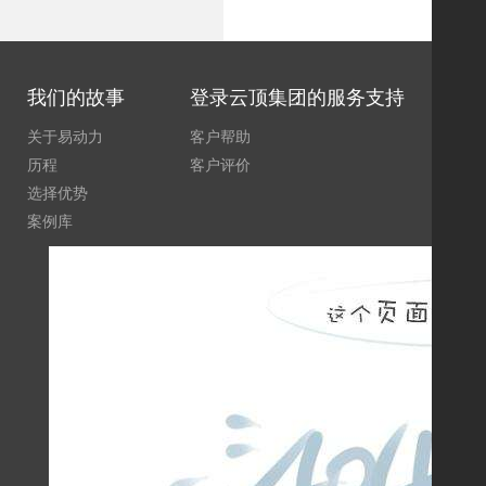
我们的故事
登录云顶集团的服务支持
关于易动力
客户帮助
易
历程
客户评价
签
选择优势
营
案例库