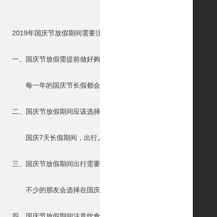
2019年国庆节放假期间需要注意事项：
一、国庆节放假需提前做好购票准备
每一年的国庆节长假都会出现一票难求的现象，所以在此提醒大
二、国庆节放假期间应该选择错锋出行
国庆7天长假期间，出行人流必然增多，无论是高速公路，还是
三、国庆节放假期间出行需要注意安全
不少的朋友会选择在国庆节长假去旅游，在此提醒各位一定要注
四、国庆节放假期间注意饮食和作息