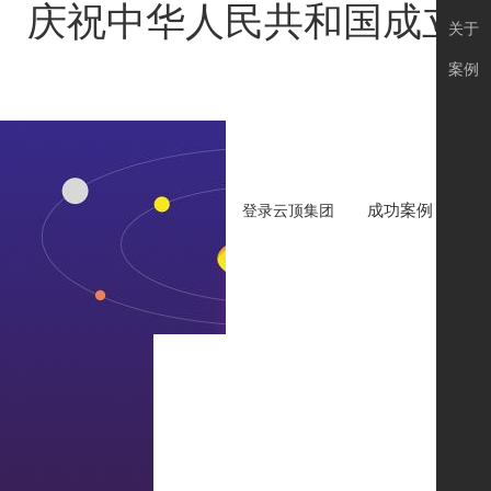
庆祝中华人民共和国成立7
关于
案例
成功案例
品
登录云顶集团
庆祝
作者