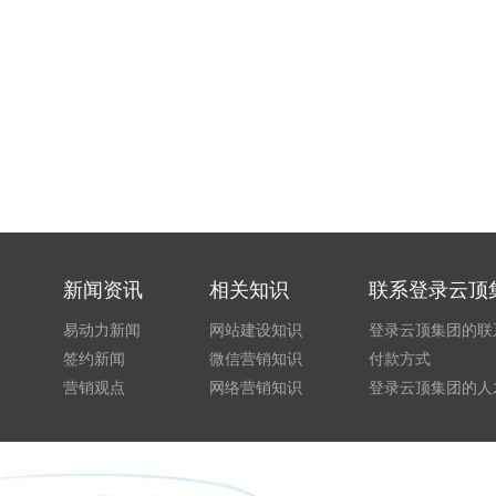
新闻资讯
相关知识
联系登录云顶
易动力新闻
网站建设知识
登录云顶集团的联
签约新闻
微信营销知识
付款方式
营销观点
网络营销知识
登录云顶集团的人