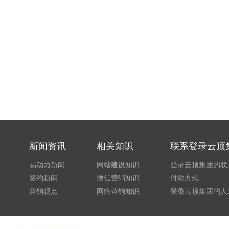
新闻资讯
相关知识
联系登录云顶
易动力新闻
网站建设知识
登录云顶集团的联
签约新闻
微信营销知识
付款方式
营销观点
网络营销知识
登录云顶集团的人