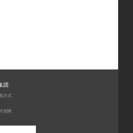
集团
系方式
才招聘