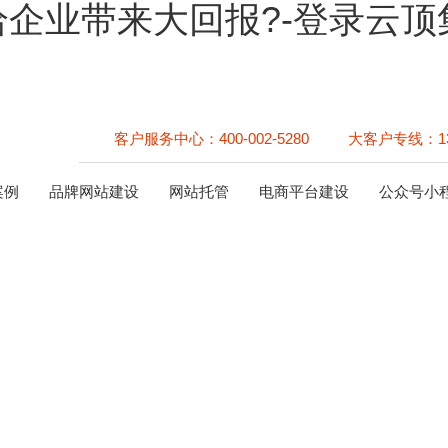
企业带来大回报?-登录云顶
客户服务中心：
400-002-5280
大客户专线：
1
案例
品牌网站建设
网站托管
电商平台建设
公众号小
网站建设能给企业带来大回报?
：
登录云顶集团
时间：2016-03-14 阅读次数：
汇报。而企业网站建设是企业投资网络营销的基础。苏州易动力网络认为
?
靠加大投入来促进发展，在打投入战的过程中，大多数企业都感觉很疲惫
利用建设一个好的宣传投资网站的方式来促进发展，有更多的、更全面的