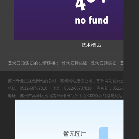
技术/售后
登录云顶集团的友情链接：
登录云顶集团
登录云顶集团
登录云顶
苏州专业正规做网站的公司，苏州网站建设公司，苏州网站优化公司，苏州
总机：0512-68787810 传真：0512-68787810 商务部：0512-8166
地址：苏州市高新区浩福路1号维田商务中心303室(滨河路与马运路交叉口
《