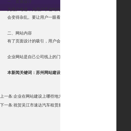
一、页面设计
为用户考虑，为用户节省时间，用短的时间吸引用户，让用户在短时
会变得杂乱。要让用户一眼看到页面的“眼睛、鼻子、嘴”，就是常
二、网站内容
有了页面设计的吸引，用户会对你的内容感兴趣，选择继续浏览。内
企业网站是自己公司线上的门面，不容马虎，选择一个有实力的
登录
本新闻关键词：
苏州网站建设
，
苏州网络公司
，
苏州竞价推广
，
苏州
上一条:
企业在网站建设上哪些地方要花钱呢？
下一条:
祝贺吴江市速达汽车租赁服务有限公司网站已成功上线