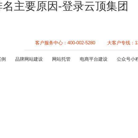
名主要原因-登录云顶集团
客户服务中心：
400-002-5280
大客户专线：
1
案例
品牌网站建设
网站托管
电商平台建设
公众号小
优化没有关键词排名主要原因
：
登录云顶集团
时间：2018-12-27 阅读次数：
搜索引擎的搜索规则上进行做功夫，一方面通过苏州网站优化解决用户的
户需求方面和搜索引擎的规则上面进行优化发展，可是苏州网站优化了那
品德，购买价格较低服务器较差的主机来搭建网站，导致网站搭建起来后