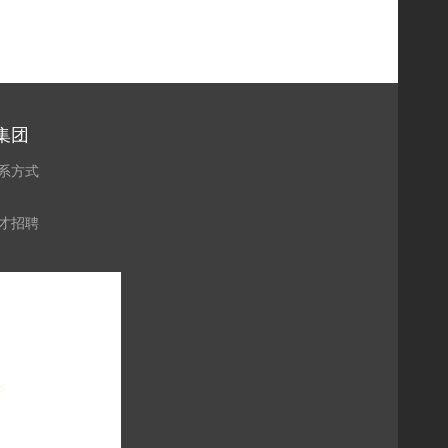
集团
系方式
才招聘