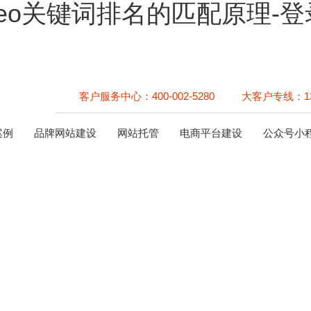
eo关键词排名的匹配原理-
客户服务中心：
400-002-5280
大客户专线：
1
案例
品牌网站建设
网站托管
电商平台建设
公众号小
化过程中seo关键词排名的匹配原
：
登录云顶集团
时间：2019-01-03 阅读次数：
键词密度，但却不知道合理的匹配关键词，很多朋友往往会在文章中刻意
配能让搜索引擎喜爱。