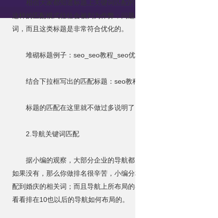
相信大家都知道标题上关键词匹配的重要性，如果标题上没有突
这样的匹配模式往往会被判为作弊；问题又来了，如果不这么做，那
词，而且这类标题是非常符合优化的。
堆砌标题例子：seo_seo教程_seo优化_seo优化公司-xxxx公司
结合下拉框写出的匹配标题：seo教程_seo优化教程_xxxx公司
标题的匹配在这里就不做过多说明了，想了解的可以找我。
2.导航关键词匹配
据小编的观察，大部分企业的导航都大同小异，什么关于登录云
如果没有，那么你做排名很辛苦，小编分析了每个行业的登录云顶集
配到婚庆的相关词；而且导航上所布局的都是结合下拉框和相关搜索
看看排在10也以后的导航如何布局的。