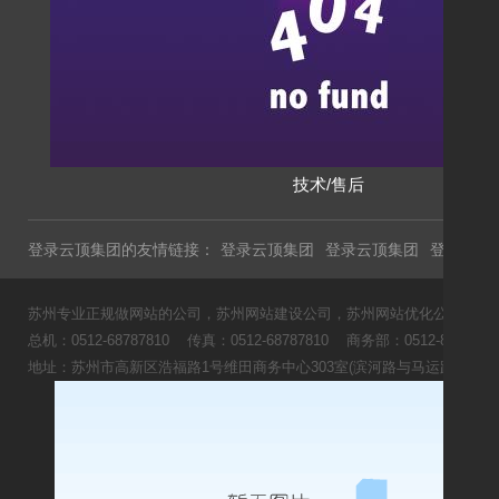
技术/售后
登录云顶集团的友情链接：
登录云顶集团
登录云顶集团
登录云顶
苏州专业正规做网站的公司，苏州网站建设公司，苏州网站优化公司，苏州
总机：0512-68787810 传真：0512-68787810 商务部：0512-8166
地址：苏州市高新区浩福路1号维田商务中心303室(滨河路与马运路交叉口