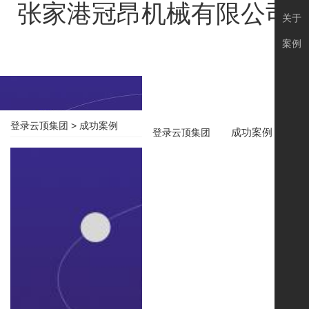
张家港冠昂机械有限公司-
关于
案例
登录云顶集团
>
成功案例
成功案例
品
登录云顶集团