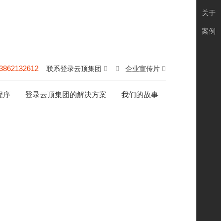
关于
案例
3862132612
联系登录云顶集团
企业宣传片
程序
登录云顶集团的解决方案
我们的故事
苏州中卫宝佳建设工程有限公司
date:2021-09-01
浏览次数：
网站简介
苏州中卫宝佳建设工程有限公司是一家净化
行业的高新技术企业，公司主营净化系统工
程项目及配套设施安装，如净化手术室及重
症监护 icu、科学实验室、电子厂房工程的
设计、施工、登录云顶集团的售后服务及配
套产品开发。 总公司位于风景优美的太湖