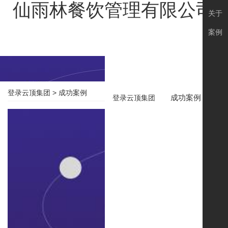
仙雨林餐饮管理有限公司-
关于
案例
登录云顶集团
>
成功案例
成功案例
品
登录云顶集团