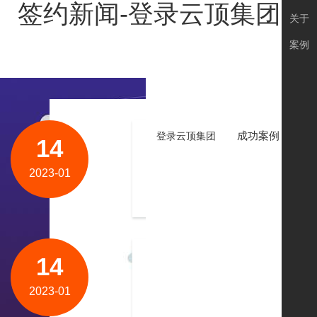
签约新闻-登录云顶集团
关于
案例
成功案例
品
登录云顶集团
14
祝贺苏州苏诺认证咨询有限公
苏州苏诺认证咨询有限公司www.suzhousu
2023-01
iso22000、iso13485等管理体系认证
14
祝贺威朗格材料科技（南通）
关于威隆格 welonger是中国领先
2023-01
定制登录云顶集团的解决方案。您的零售