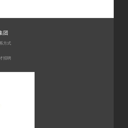
集团
系方式
才招聘