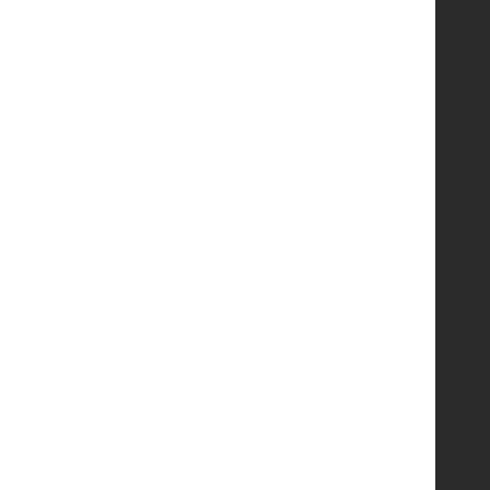
页都找不到了。遇到了这种情况怎么办呢?
架构建设好，网站建设好，网站排名效果自