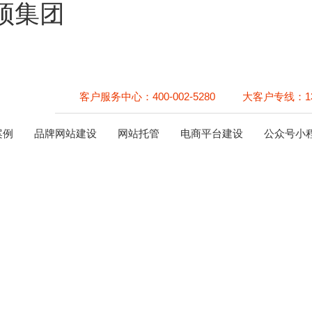
顶集团
客户服务中心：
400-002-5280
大客户专线：
1
案例
品牌网站建设
网站托管
电商平台建设
公众号小
站建设过程中常见错误
网站的重要性
就很困难，尤其是在企业刚刚起步的时候。资金、人才选拔和客户流动的压力