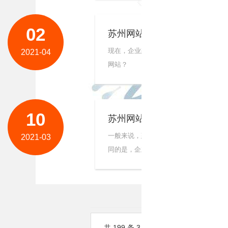
02
苏州网站建设-企业为什么要
现在，企业想开发的网站已经不是自己的
2021-04
网站？
10
苏州网站建设-企业网站的功
一般来说，建立自己的网站不仅可以带来
2021-03
同的是，企业网站的容量更大，企业几乎
共 199 条 3 / 17 页
登录云顶集