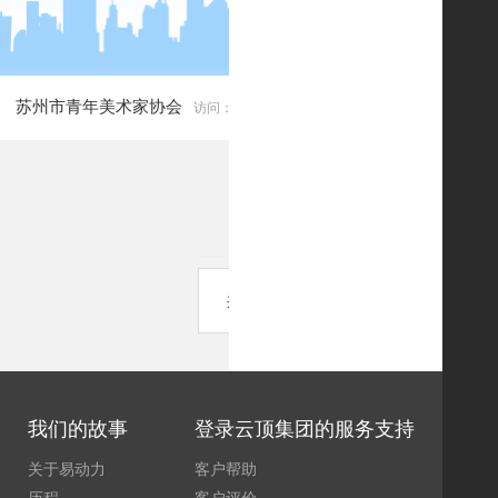
苏州市青年美术家协会
江苏
访问：90次
限...
共 172 条 4 / 15 页
登录云顶集
我们的故事
登录云顶集团的服务支持
关于易动力
客户帮助
易