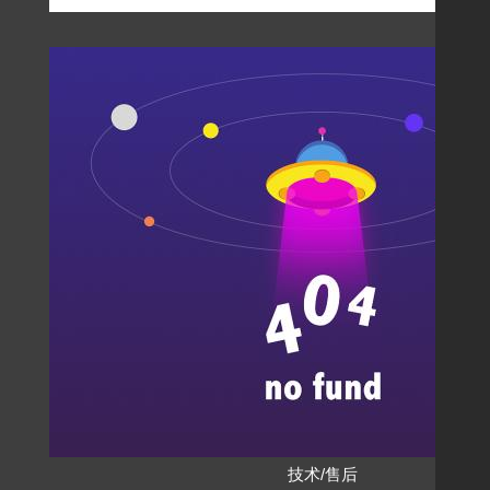
技术/售后