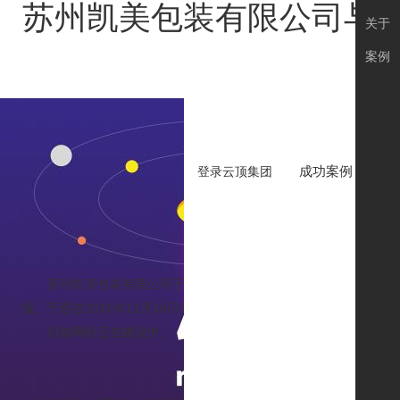
苏州凯美包装有限公司与易
关于
案例
成功案例
品
登录云顶集团
苏州凯美包装
作者
苏州凯美包装有限公司于2011年08月26日与易动力网络签
版。于是在2015年11月16日与易动力网络签订了企业登录云顶集
目前网站正在建设中。