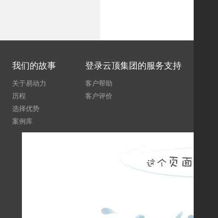
共 354 条 1 / 30 页
登录云
我们的故事
登录云顶集团的服务支持
关于易动力
客户帮助
易
历程
客户评价
签
选择优势
营
案例库