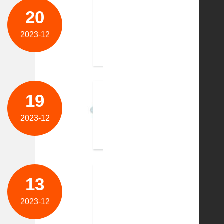
20
祝贺苏州纽特包装材料有限公
苏州纽特包装材料有限公司是一家专注于
2023-12
odp=0的环保发泡剂替代市场上的14
19
祝贺维特罗伯特机械（苏州）
维特罗伯特机械（苏州）有限公司是一家
2023-12
存储系统、到机床加工的激光柔性生产线、
13
祝贺上海宝富堂中医科技有限
让每个人都拥有喜悦与健康，拥有好的身
2023-12
心也正来源于此，用珍贵草本，助力健康