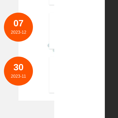
07
祝贺常熟东南相互电子有限公
常熟相互成立于2006年，公司座落于苏州
2023-12
（fpc）。厂房面积73,750m² ，员工10
30
祝贺昆山经济技术开发区建筑
昆山经济技术开发区建筑安裝工程有限公
2023-11
化建设中，铸造精品 工程，忠实履行社会