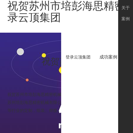
祝贺苏州市培彭海思精密机
关于
录云顶集团
案例
成功案例
品
登录云顶集团
祝贺苏州市培彭海思精
作者
祝贺苏州市培彭海思精密机械有限公司登录云顶集团官网成功上线！
苏州培彭海思精密机械有限公司是一家制造工厂自动化设备的高科技
等行业的定制，组装、焊接、检测及 包装等功能性自动化设备及生产