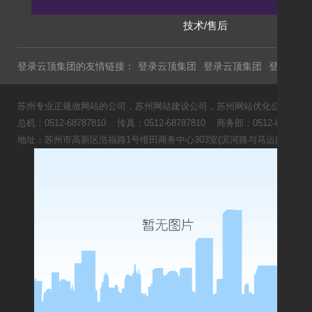
技术/售后
登录云顶集团的友情链接：
登录云顶集团
登录云顶集团
登录云顶
苏州专业正规做网站的公司，苏州网站建设公司，苏州网站优化公司，苏州
总机：0512-68787810 传真：0512-68787810 商务部：0512-8166
地址：苏州市高新区浩福路1号维田商务中心303室(滨河路与马运路交叉口
《