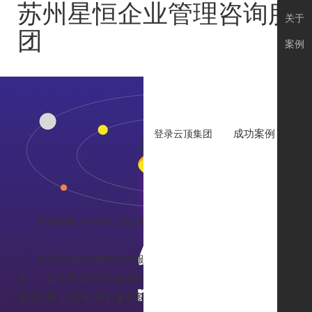
苏州星恒企业管理咨询服务
关于
团
案例
成功案例
品
登录云顶集团
苏州星恒企业管理
作者
登录云顶集团
苏州易动力
恭喜苏州星恒企业管理咨询服务有限公司登
苏州星恒企业管理咨询服务有限公司是经苏州工商局注册认可，
来，一直坚
持诚信
为本的原则，贯彻将心比心的基本思想，本着专业
方位把握，让我们与行业众多伙伴建立了密切的协作关系的同时，也