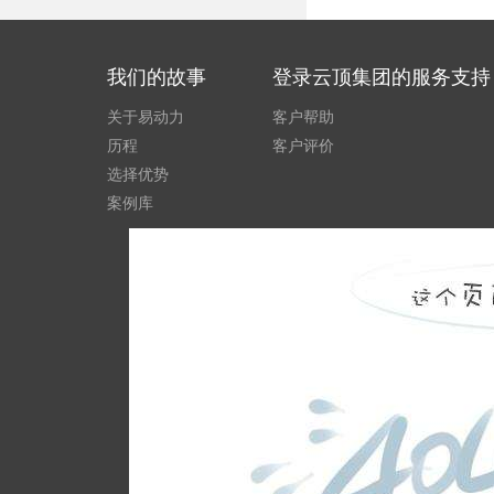
我们的故事
登录云顶集团的服务支持
关于易动力
客户帮助
历程
客户评价
选择优势
案例库