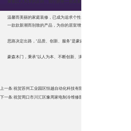
秉着以人为本的原则，我们拥有一批高素质的管理队伍、专业化的技
温馨而美丽的家庭装修，已成为追求个性和时尚的需要，门,更是艺
一款款新潮而别致的产品，为你的居室增添光彩，为您的生活营造温
思路决定出路，“品质、创新、服务”是豪森木门持续发展的动力。“
豪森木门，秉承“以人为本、不断创新、满足顾客”的经营宗旨，坚持
上一条:
祝贺苏州工业园区恒越自动化科技有限公司网站已成功上线
下一条:
祝贺周口市川汇区豫周家电制冷维修部网站已成功上线