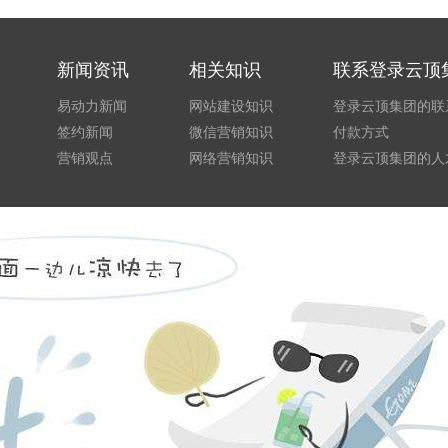
新闻资讯
相关知识
联系登录云顶
易动力新闻
网站建设知识
登录云顶集团的联
签约新闻
微信营销知识
付款方式
营销观点
网络营销知识
登录云顶集团的人