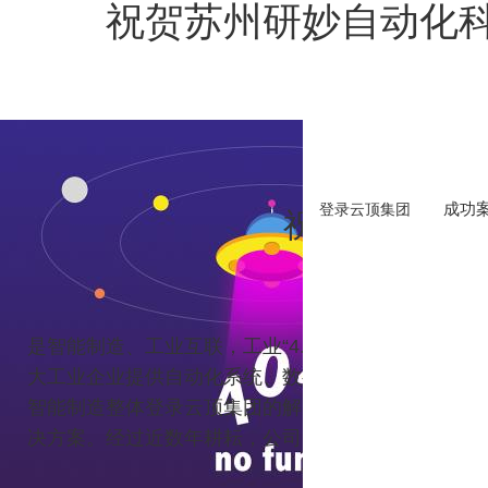
祝贺苏州研妙自动化
成功
登录云顶集团
祝贺苏州研妙
作者
是智能制造、工业互联，工业“4.0”智能工厂项目
大工业企业提供自动化系统、数字化系统、工业互联
智能制造整体登录云顶集团的解决方案提供商。我们会
决方案。经过近数年耕耘，公司为电子、汽车制造、