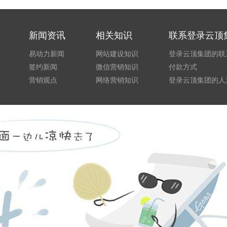
新闻资讯
相关知识
联系登录云顶
易动力新闻
网站建设知识
登录云顶集团的联
签约新闻
微信营销知识
付款方式
营销观点
网络营销知识
登录云顶集团的人