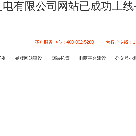
机电有限公司网站已成功上线
客户服务中心：
400-002-5280
大客户专线：
1
案例
品牌网站建设
网站托管
电商平台建设
公众号小
森精密机电有限公司网站已成功上
：
登录云顶集团
时间：2019-12-11 阅读次数：
誉的苏州高新区，公司注册资金100万人民币，专业从事航空、航天、医疗
航天，医疗等通讯连接器设备精密机械类零配件供应商，捷浦森积累了深厚
客户青睐。