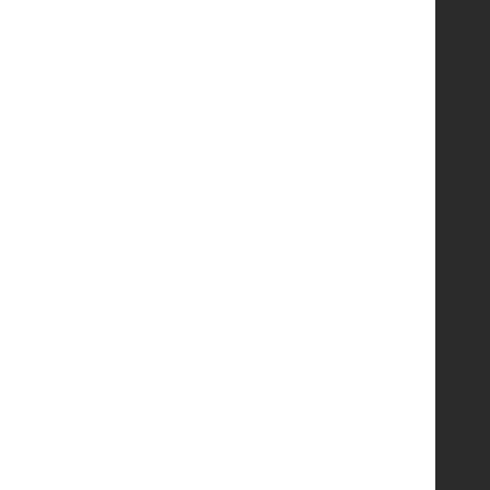
元、投影仪、高度仪等高精密检测仪器。公
通过不断努力开发/改善生产技术来满足客户
满足客户需求。