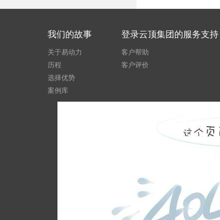
我们的故事
登录云顶集团的服务支持
关于易动力
客户帮助
历程
客户评价
选择优势
案例库