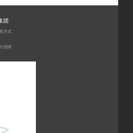
集团
系方式
才招聘