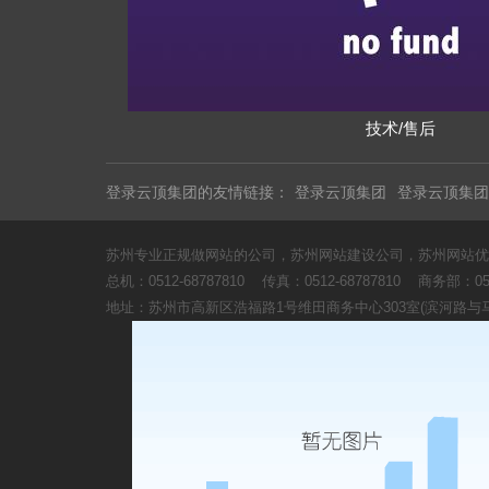
技术/售后
登录云顶集团的友情链接：
登录云顶集团
登录云顶集团
苏州专业正规做网站的公司，苏州网站建设公司，苏州网站优
总机：0512-68787810 传真：0512-68787810 商务部：0
地址：苏州市高新区浩福路1号维田商务中心303室(滨河路与