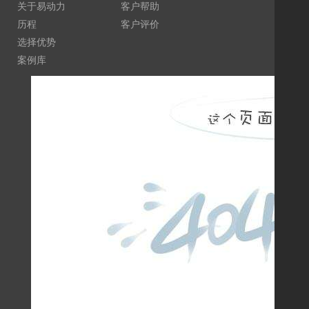
关于易动力
客户帮助
易
历程
客户评价
签
选择优势
营
案例库