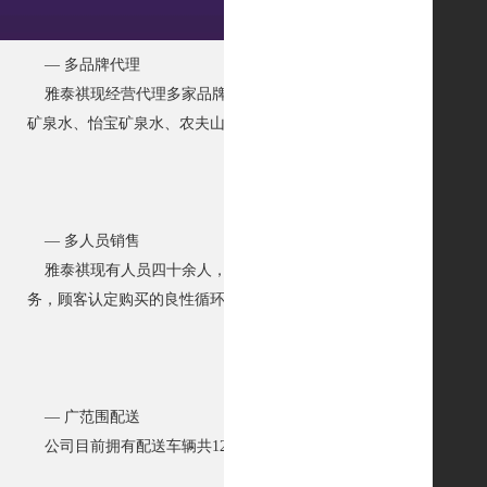
— 多品牌代理
雅泰祺现经营代理多家品牌的产品：达利园饮料、浙江果然饮料、
矿泉水、怡宝矿泉水、农夫山泉矿泉水、东鹏特饮、红牛维生素功能
— 多人员销售
雅泰祺现有人员四十余人，其中销售人员有二三十人，为饮料的销
务，顾客认定购买的良性循环。
— 广范围配送
公司目前拥有配送车辆共12辆，配送范围覆及整个昆山及各大乡镇