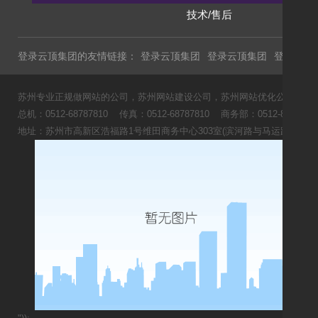
技术/售后
登录云顶集团的友情链接：
登录云顶集团
登录云顶集团
登录云顶
苏州专业正规做网站的公司，苏州网站建设公司，苏州网站优化公司，苏州
总机：0512-68787810 传真：0512-68787810 商务部：0512-8166
地址：苏州市高新区浩福路1号维田商务中心303室(滨河路与马运路交叉口
《