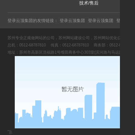
技术/售后
登录云顶集团的友情链接：
登录云顶集团
登录云顶集团
登录云顶
苏州专业正规做网站的公司，苏州网站建设公司，苏州网站优化公司，苏州
总机：0512-68787810 传真：0512-68787810 商务部：0512-8166
地址：苏州市高新区浩福路1号维田商务中心303室(滨河路与马运路交叉口
《
"));