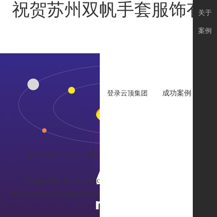
祝贺苏州双帆手套服饰有限
关于
案例
成功案例
品
登录云顶集团
祝贺苏州双
作者
is located in beiqian village, yangchenghu town, suzhou city, china,
we specialize in the production and operation of working gloves. now 
machines and 40 sewing machines.