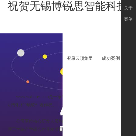
祝贺无锡博锐思智能科技有
关于
案例
成功案例
品
登录云顶集团
祝贺无锡博锐
作者
www.wxbores.com是一家专注于工业自动化领域的智慧
明专利和9项软件著作权。
公司两位核心研发人员均为行业经验长达8年以上，在机器视觉
理工学院产学研合作开发项目。