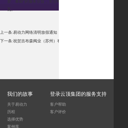
爱、奉献”的服务宗旨，关注每个孩子的健全发展，助其更好地提高
瓦。
上一条:
易动力网络清明放假通知
下一条:
祝贺吉布森阀业（苏州）有限公司网站已成功上线
我们的故事
登录云顶集团的服务支持
关于易动力
客户帮助
易
历程
客户评价
签
选择优势
营
案例库