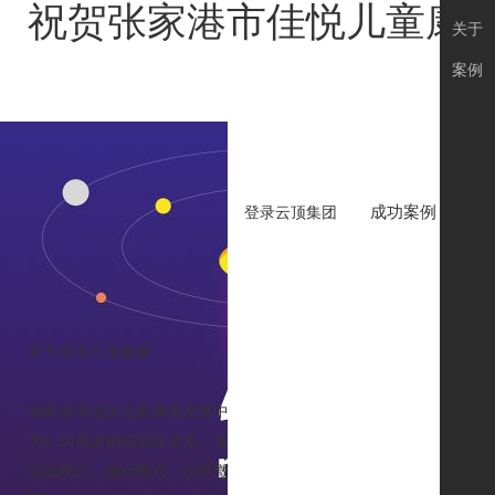
祝贺张家港市佳悦儿童康复
关于
案例
成功案例
品
登录云顶集团
祝贺张家港市
作者
关于登录云顶集团
张家港市佳悦儿童康复发展中心是一家集评估、康复、训练、教育于
为0-14周岁的孤独症谱系、智力障碍、言语障碍及有其他发展训
袋鼠模式、融合模式、小学微观模式等阶梯成长式的学习模式，为不