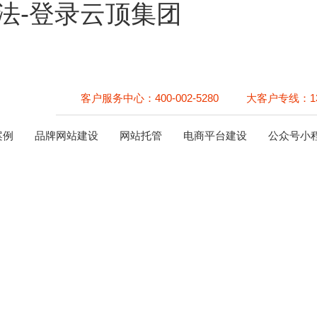
法-登录云顶集团
客户服务中心：
400-002-5280
大客户专线：
1
案例
品牌网站建设
网站托管
电商平台建设
公众号小
常用的7种网络营销方法
：
登录云顶集团
时间：2022-10-11 阅读次数：
方法都有着非常经典的成功案例，做网络营销要想成功，不需要每一种网
诉我们大家在网络进行营销中常用的7种网络营销方法。