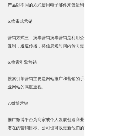
产品以不同的方式使用电子邮件来促进销售。企业应该结合自己产品
5.病毒式营销
营销方式三：病毒营销病毒营销是利用公众的积极性和人际网络，让
复制，迅速传播，将信息短时间内传向更多的受众。病毒营销通常在
6.搜索引擎营销
搜索引擎营销主要是网站推广和营销的手段，包括sem竞价、seo
业网站的高度重视。
7.微博营销
推广微博平台为商家或个人发展创造商业企业价值的营销方法，实际
潜在的营销目标。公司也可以更新他们的官方微博，向微博用户发布