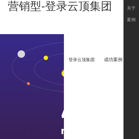
营销型-登录云顶集团
关于
案例
成功案例
品
登录云顶集团
“我们创造
感
全部
常规