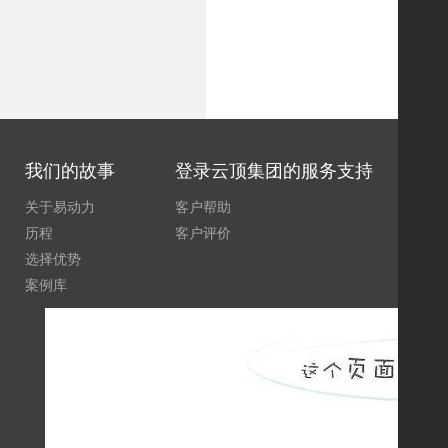
共 26 条 3 / 3 页
我们的故事
登录云顶集团的服务支持
关于易动力
客户帮助
易
历程
客户评价
签
选择优势
营
案例库